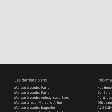
Les derniers biens
Informa
Maison à vendre Paris
Nos Hono
Maison à vendre Paris
Qui Suis-
Maison à vendre Aulnay-sous-Bois
Politique
Maison à louer Maisons-Alfort
Offre co
Maison à vendre Bagnolet
AVIS CLIE