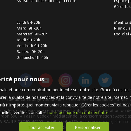
Maison à louer Saint-Cyr-l'École
Espace p
Gérer le
Lundi 9H-20h
Mentions
Mardi 9H-20h
Plan du s
Mercredi 9H-20h
Logiciel 
Jeudi 9H-20h
Vendredi 9H-20h
Samedi 9H-20h
Dimanche 11h-16h
orité pour nous
timale et une communication pertinente sur notre site. Grace à ces 
er la qualité de nos services et la convivialité de notre site interne
ée 17 rue du Cambodge 75020 Paris • Téléphone 0188338032 • SIRET 
 à n'importe quel moment via la rubrique "Gérer les cookies" en bas d
ar CCI IDF 35, boulevard du Port _ Cap Cergy Bâtiment C1 - CS 2020
onds, effets ou valeurs que ceux représentatifs de sa rémunération ou
elles, veuillez consulter
notre politique de confidentialité
.
ardon 69814 Tassin Cedex • Médiateur de la consommation : Assoc
LA BAULE CEDEX 44505, email :
contact@medimmoconso.fr
, site int
une-reclamation
Tout accepter
Personnaliser