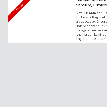
verdure, lumière
Vendu
a...
Ref. 0314 Maison B
Exclusivité Bagnolet 
2 espaces extérieur
indépendante sur 3 
garage et remise – A
chambres – Lumineux
l'agence classée N°1 s
France en termes de 
client (lesavisimmo),
en exclusivité cette 
de charme et de poten
dans un environneme
à proximité des c...