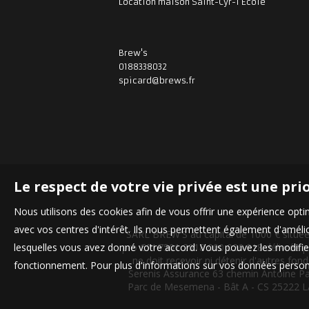
Location maison Saint-Cyr-l'École
Brew's
0188338032
spicard@brews.fr
Le respect de votre vie privée est une pri
Nous utilisons des cookies afin de vous offrir une expérience op
avec vos centres d'intérêt. Ils nous permettent également d'amélior
SARL BREW'S au capital de 1000 € situ
lesquelles vous avez donné votre accord. Vous pouvez les modifier
pro CPI 7501 2018 000 026 018 délivrée p
ne doit recevoir ni détenir d'autres f
fonctionnement. Pour plus d'informations sur vos données personn
Serenis Assurance 63 chemin Antoine P
Parc de Mesemena - Bât A - CS 25222 