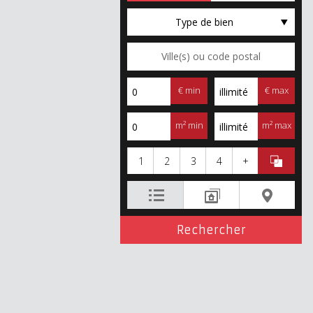
Type de bien
€ min
€ max
m² min
m² max
1
2
3
4
+