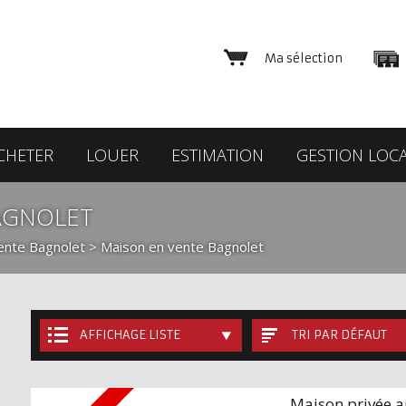
Ma sélection
CHETER
LOUER
ESTIMATION
GESTION LOCA
AGNOLET
ente Bagnolet
> Maison en vente Bagnolet
AFFICHAGE LISTE
TRI PAR DÉFAUT
Maison privée a