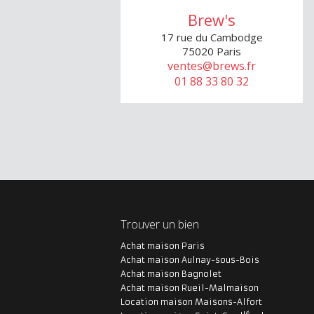
Brew's
17 rue du Cambodge
75020
Paris
ventes@brews.fr
01 88 33 80 32
Trouver un bien
Achat maison Paris
Achat maison Aulnay-sous-Bois
Achat maison Bagnolet
Achat maison Rueil-Malmaison
Location maison Maisons-Alfort