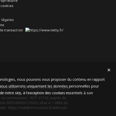
ropriétaire
s cookies
 légales
ite
de transaction
✕
technologies, nous pouvons vous proposer du contenu en rapport
t. Nous utiliserons uniquement les données personnelles pour
799316435 • TVA FR 95799316435 • Carte
e notre site, à l'exception des cookies essentiels à son
9 95031 Cergy-Pontoise Cedex • La société
 de sa commission • RCP 21142 auprès de
iation MEDIMMOCONSO situé à 1 Allée du
ernet : https://medimmoconso.fr/adresser-