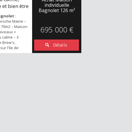
individuelle
 et bien être
Bagnolet
126 m²
agnolet
:
proche Mairie –
s 70m2 – Maison
695 000 €
niveaux +
u calme – 3
 Brew's,
Détails
ur l'Ile de
satisfaction
 vous présente
Maison pleine
tiel, située
nt très calme,