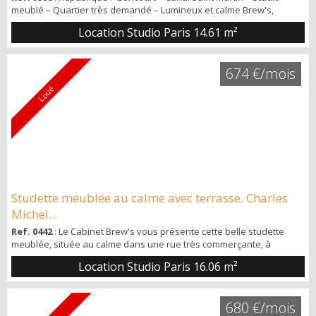
meublé – Quartier très demandé – Lumineux et calme Brew's,
l'agence classée N°1 sur Paris en termes de satisfaction client
Location Studio Paris
14.61 m²
(lesavisimmo), vous présente cette opportunité en location, un
studio intégralement meublé situé à 2 pas du canal Saint Martin du
métro République, des bus, des commerces, dans un superbe très
674 €/mois
animé et recherch...
Loué
Studette meublée au calme avec terrasse. Charles
Michel...
Ref. 0442
: Le Cabinet Brew's vous présente cette belle studette
meublée, située au calme dans une rue très commerçante, à
proximité des transports et de toutes les commodités. Studette
Location Studio Paris
16.06 m²
entièrement meublée et équipée. Au rdc d’un fond de cour donc
pas de passage, pas de bruit et bien protégé d'un bel immeuble
situé au 127 rue Saint Charles, entre les métros Charles-Michel et
680 €/mois
Boucicaut. Bell...