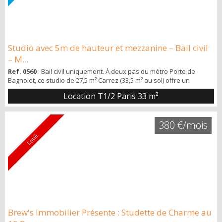
Studio avec 5m de hauteur et mezzanine – Bail civil
– M...
Ref. 0560
: Bail civil uniquement. À deux pas du métro Porte de
Bagnolet, ce studio de 27,5 m² Carrez (33,5 m² au sol) offre un
volume rare avec plus de 5 mètres de hauteur sous plafond et une
Location T1/2 Paris
33 m²
mezzanine bien séparée. Situé au 2e et dernier étage, il a été
entièrement refait à neuf et se présente en excellent état. 🏡
L’appartement en détail La pièce de vie est agréable et bien
380 €/mois
organisée. Elle perme...
Loué
Brew's Immobilier Présente : Studette de Charme au