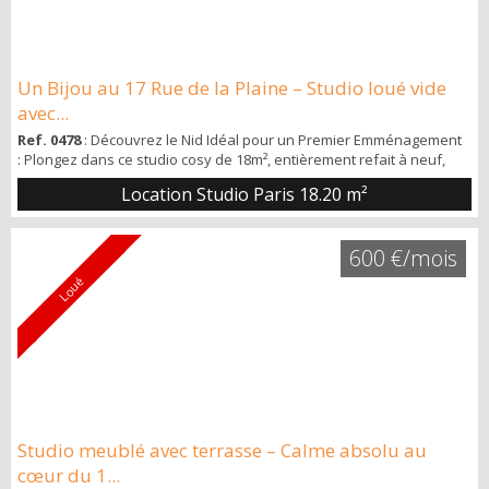
Un Bijou au 17 Rue de la Plaine – Studio loué vide
avec...
Ref. 0478
: Découvrez le Nid Idéal pour un Premier Emménagement
: Plongez dans ce studio cosy de 18m², entièrement refait à neuf,
situé au 4ème étage avec ascenseur. Niché au 17 rue de la Plaine,
Location Studio Paris
18.20 m²
ce petit bijou offre un cadre de vie calme et lumineux, parfait pour
une première installation ou un pied-à-terre parisien. Votre Futur
Chez-Vous en Détail : Agencement Parfait 🌟 :Entrée avec un grand
600 €/mois
dress...
Loué
Studio meublé avec terrasse – Calme absolu au
cœur du 1...