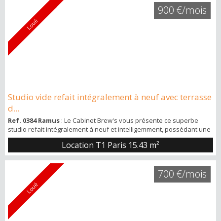
rénové intégralement, et prêt à accueillir son futur locataire sans
900 €/mois
compromis. 🏠 L’appa...
Loué
Studio vide refait intégralement à neuf avec terrasse
d...
Ref. 0384 Ramus
: Le Cabinet Brew's vous présente ce superbe
studio refait intégralement à neuf et intelligemment, possédant une
magnifique terrasse de 26m2, situé au 26 rue Ramus, à proximité
Location T1 Paris
15.43 m²
immédiate de Gambetta et donc de toutes les commodités. Visite
vidéo sur ma chaine YouTube Brew’s Immobilier 15,43m2 carrez
2.7m2 de cagibi 26.25m2 de terrasse Situé au rez de chaussé tout
700 €/mois
au fond de l’im...
Loué