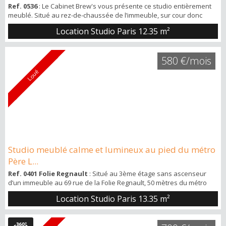
Ref. 0536
: Le Cabinet Brew's vous présente ce studio entièrement
meublé. Situé au rez-de-chaussée de l’immeuble, sur cour donc
sécurisée et très calme. Dans un immeuble au 14 rue Keller, à deux
Location Studio Paris
12.35 m²
pas des commerces, de la Bastille, de toute l’activité du 11ème.
Aucune perte d’espace, avec une pièce à vivre, un coin cuisine et
une salle de douche. Il y a également une mezzanine pouvant faire
580 €/mois
off...
Loué
Studio meublé calme et lumineux au pied du métro
Père L...
Ref. 0401 Folie Regnault
: Situé au 3ème étage sans ascenseur
d’un immeuble au 69 rue de la Folie Regnault, 50 mètres du métro
Père Lachaise, dans un quartier très vivant et commerçants, tous
Location Studio Paris
13.35 m²
les commerces au pied de l’immeuble. Visite complète en vidéo
disponible sur ma chaine Youtube Brew's Immobilier. Aucune perte
d’espace, avec une pièce à vivre, un coin cuisine et une salle de