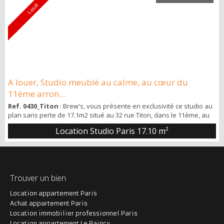
Loué
A louer, Studio meublé au calme, au cœur du
11ème arron...
Ref. 0430_Titon
: Brew's, vous présente en exclusivité ce studio au
plan sans perte de 17.1m2 situé au 32 rue Titon, dans le 11ème, au
3ème étage sans ascenseur d’un immeuble ancien. Sur
Location Studio Paris
17.10 m²
l’appartement : Ce studio est en bon état intérieur, les peintures
viennent d’être refaites et il intégralement meublé. Le plan est
parfait, sans aucune perte d’espace. Situé au 3ème étage sans
ascenseur, l’appart...
Trouver un bien
Location appartement Paris
Achat appartement Paris
Location immobilier professionnel Paris
Location appartement Le Raincy