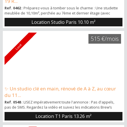
19 R...
Ref. 0462
: Préparez-vous à tomber sous le charme : Une studette
meublée de 10,10m², perchée au 7ème et dernier étage (avec
ascenseur jusqu'au 6ème) d'un immeuble bourgeois, située en
Location Studio Paris
10.10 m²
bord de Seine, au pied du métro Javel. Un petit coin de paradis pour
ceux qui rêvent de vivre la vie parisienne à plein régime. La
studette en détails : * Un espace optimisé et lumineux : Tout ce qu'il
515 €/mois
faut pour ...
Loué
✨ Un studio clé en main, rénové de A à Z, au cœur
du 11...
Ref. 0548
: LISEZ impérativement toute l'annonce : Pas d'appels,
pas de SMS. Regardez la vidéo et suivez les indications Brew’s
Immobilier vous présente ce studio de 13,26 m², situé au 36 rue
Location T1 Paris
13.26 m²
Sedaine, Paris 11e, au 3ᵉ étage, avec vue dégagée et calme
appréciable. Un petit espace, oui — mais pensé intelligemment,