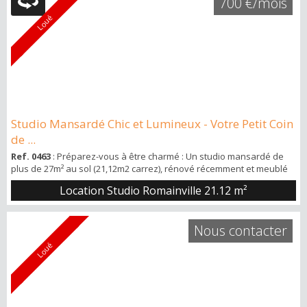
700 €/mois
douche. Loué meublé et...
Loué
Studio Mansardé Chic et Lumineux - Votre Petit Coin
de ...
Ref. 0463
: Préparez-vous à être charmé : Un studio mansardé de
plus de 27m² au sol (21,12m2 carrez), rénové récemment et meublé
avec goût. Situé au 43 rue de la Liberté, à la frontière des Lilas et à
Location Studio Romainville
21.12 m²
un saut de puce du futur métro Serge Gainsbourg. Niché au 2ème
et dernier étage d'un petit immeuble coquet, ce studio est une perle
rare dans une cour privée. L'appartement en détails : • Un espace
Nous contacter
de...
Loué