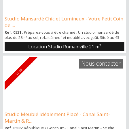
Studio Mansardé Chic et Lumineux - Votre Petit Coin
de ...
Ref. 0531
: Préparez-vous à être charmé : Un studio mansardé de
plus de 28m² au sol, refait à neuf et meublé avec goût. Situé au 43
rue de la Liberté, à la frontière des Lilas et à un saut de puce du
Location Studio Romainville
21 m²
futur métro Serge Gainsbourg. Niché au 2ème et dernier étage d'un
petit immeuble coquet, ce studio est une perle rare dans une cour
privée. L'appartement en détails : •Un espace de vie aéré et
Nous contacter
lumineux...
Loué
Studio Meublé Idéalement Placé - Canal Saint-
Martin & R...
Ref. 0508
: République / Goncourt – Canal Saint Martin – Studio