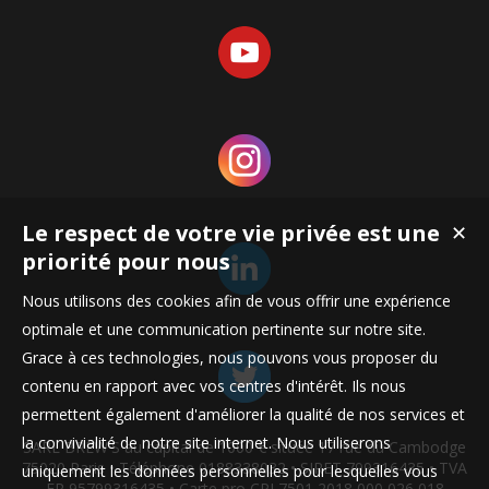
Le respect de votre vie privée est une
✕
priorité pour nous
Nous utilisons des cookies afin de vous offrir une expérience
optimale et une communication pertinente sur notre site.
Grace à ces technologies, nous pouvons vous proposer du
contenu en rapport avec vos centres d'intérêt. Ils nous
permettent également d'améliorer la qualité de nos services et
la convivialité de notre site internet. Nous utiliserons
SARL BREW'S au capital de 1000 € située 17 rue du Cambodge
75020 Paris • Téléphone 0188338032 • SIRET 799316435 • TVA
uniquement les données personnelles pour lesquelles vous
FR 95799316435 • Carte pro CPI 7501 2018 000 026 018