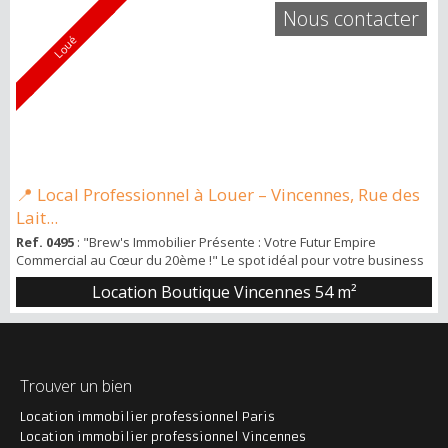
Nous contacter
Loué
📍 Local Professionnel à Louer – Vincennes, Rue des
Lait...
Ref. 0495
: "Brew's Immobilier Présente : Votre Futur Empire
Commercial au Cœur du 20ème !" Le spot idéal pour votre business
: Un local commercial spacieux et lumineux avec une grande vitrine,
Location Boutique Vincennes
54 m²
situé au 15 rue du Surmelin, juste à côté du métro Pelleport.
Imaginez votre enseigne brillant dans ce quartier dynamique du
20ème arrondissement ! Détails du local : Espace ouvert de 30 m² :
Un gran...
Trouver un bien
Location immobilier professionnel Paris
Location immobilier professionnel Vincennes