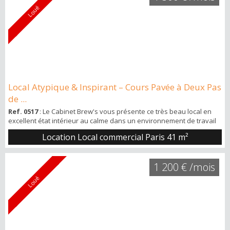
Loué
Local Atypique & Inspirant – Cours Pavée à Deux Pas
de ...
Ref. 0517
: Le Cabinet Brew's vous présente ce très beau local en
excellent état intérieur au calme dans un environnement de travail
idéal, situé à 50m du métro La Fourche, à 500m de la place Clichy.
Location Local commercial Paris
41 m²
Situé 8 cours Saint-Pierre, au RDC. Superficie d’environ 41m2 de
plein-pied + espace terrasse extérieur. Grandes ouvertures sur
une cour pavée donc environnement lumineux et très calme. Pe...
1 200 € /mois
Loué