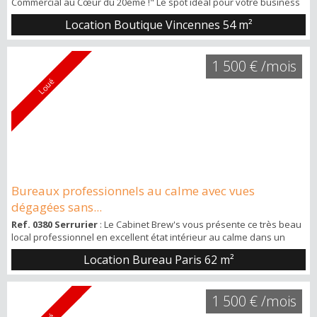
Commercial au Cœur du 20ème !" Le spot idéal pour votre business
: Un local commercial spacieux et lumineux avec une grande vitrine,
Location Boutique Vincennes
54 m²
situé au 15 rue du Surmelin, juste à côté du métro Pelleport.
Imaginez votre enseigne brillant dans ce quartier dynamique du
20ème arrondissement ! Détails du local : Espace ouvert de 30 m² :
1 500 € /mois
Un gran...
Loué
Bureaux professionnels au calme avec vues
dégagées sans...
Ref. 0380 Serrurier
: Le Cabinet Brew's vous présente ce très beau
local professionnel en excellent état intérieur au calme dans un
environnement de travail idéal, car lumineux, situé à 100m de
Location Bureau Paris
62 m²
l’hôpital Robert Debré et à 200m du métro Porte des Lilas. Situé 33
boulevard Serrurier, au 3ème et dernier étage avec ascenseur et
escalier. Superficie d’environ 62m2 et composé d’un grand espace
1 500 € /mois
principal, un p...