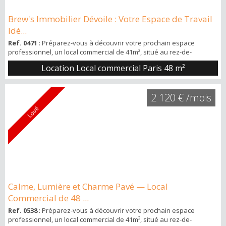
Brew's Immobilier Dévoile : Votre Espace de Travail
Idé...
Ref. 0471
: Préparez-vous à découvrir votre prochain espace
professionnel, un local commercial de 41m², situé au rez-de-
chaussée d'une cour privée pavée, promettant calme et luminosité
Location Local commercial Paris
48 m²
à seulement 50m du métro La Fourche et à deux pas de la place
Clichy, au 8 cours Saint-Pierre. Appelez-moi au 0610640275 pour un
RDV. Caractéristiques du local : * Superficie pratique : 41m² de plain-
2 120 € /mois
pied ave...
Loué
Calme, Lumière et Charme Pavé — Local
Commercial de 48 ...
Ref. 0538
: Préparez-vous à découvrir votre prochain espace
professionnel, un local commercial de 41m², situé au rez-de-