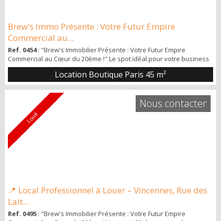
Brew's Immo Présente : Votre Futur Empire
Commercial au...
Ref. 0454
: "Brew's Immobilier Présente : Votre Futur Empire
Commercial au Cœur du 20ème !" Le spot idéal pour votre business
: Un local commercial spacieux et lumineux avec une grande vitrine,
Location Boutique Paris
45 m²
situé au 15 rue du Surmelin, juste à côté du métro Pelleport.
Imaginez votre enseigne brillant dans ce quartier dynamique du
20ème arrondissement ! Détails du local : Espace ouvert de 30 m² :
Nous contacter
Un gran...
Loué
📍 Local Professionnel à Louer – Vincennes, Rue des
Lait...
Ref. 0495
: "Brew's Immobilier Présente : Votre Futur Empire