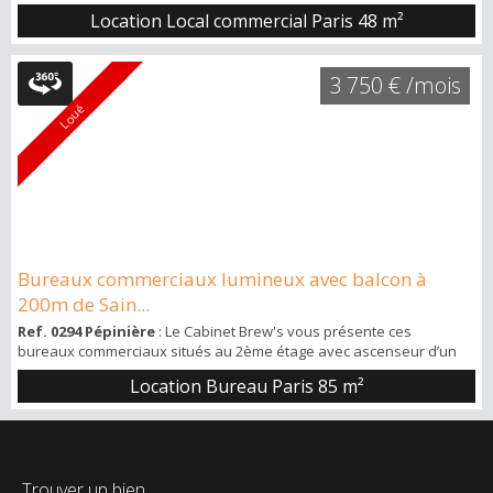
chaussée d'une cour privée pavée, promettant calme et luminosité
Location Local commercial Paris
48 m²
à seulement 50m du métro La Fourche et à deux pas de la place
Clichy, au 8 cours Saint-Pierre. Appelez-moi au 0610640275 pour un
RDV. Caractéristiques du local : * Superficie pratique : 41m² de plain-
3 750 € /mois
pied ave...
Loué
Bureaux commerciaux lumineux avec balcon à
200m de Sain...
Ref. 0294 Pépinière
: Le Cabinet Brew's vous présente ces
bureaux commerciaux situés au 2ème étage avec ascenseur d’un
magnifique immeuble localisé à 200 mètres de la gare Saint-Lazare,
Location Bureau Paris
85 m²
dans un environnement business idéal. Appelez le 06 10 64 02 75
pour tout renseignement. Superficie d’environ 85m2 disposés en un
petit salon d’attente, deux grands bureaux dont un divisible, une
salle de réunion ou un t...
Trouver un bien