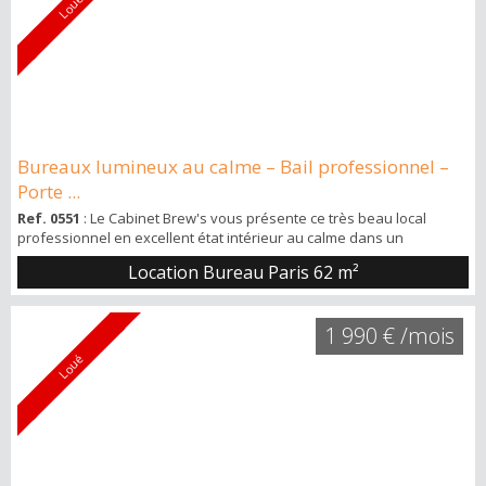
Loué
Bureaux lumineux au calme – Bail professionnel –
Porte ...
Ref. 0551
: Le Cabinet Brew's vous présente ce très beau local
professionnel en excellent état intérieur au calme dans un
environnement de travail idéal, car lumineux, situé à 100m de
Location Bureau Paris
62 m²
l’hôpital Robert Debré et à 200m du métro Porte des Lilas. Situé 33
boulevard Serrurier, au 3ème et dernier étage avec ascenseur et
escalier. Superficie d’environ 62m2 et composé d’un grand espace
1 990 € /mois
principal, un p...
Loué