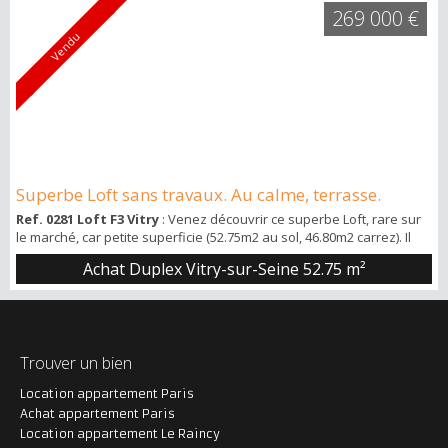
269 000 €
Vendu
Superbe Loft sans travaux. Au calme, terrasse.
Ref. 0281 Loft F3 Vitry
: Venez découvrir ce superbe Loft, rare sur
le marché, car petite superficie (52.75m2 au sol, 46.80m2 carrez). Il
s’agit d’un endroit idéal pour y vivre agréablement et y recevoir vos
Achat Duplex Vitry-sur-Seine
52.75 m²
amis. Je vous invite à effectuer la visite 3D immersive disponible en
recopiant dans votre navigateur le lien suivant : bit.ly/brews281
Situé au 50 rue Jules Lagaisse, ce superbe Loft vous offrira un e...
Trouver un bien
Location appartement Paris
Achat appartement Paris
Location appartement Le Raincy