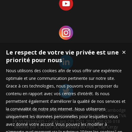
Le respect de votre vie privée est une
✕
priorité pour nous
Nous utilisons des cookies afin de vous offrir une expérience
optimale et une communication pertinente sur notre site.
Grace à ces technologies, nous pouvons vous proposer du
contenu en rapport avec vos centres d'intérêt. Ils nous
permettent également d'améliorer la qualité de nos services et
la convivialité de notre site internet. Nous utiliserons
SARL BREW'S au capital de 1000 € située 17 rue du Cambodge
75020 Paris • Téléphone 0188338032 • SIRET 799316435 • TVA
uniquement les données personnelles pour lesquelles vous
FR 95799316435 • Carte pro CPI 7501 2018 000 026 018
avez donné votre accord. Vous pouvez les modifier à
délivrée par CCI IDF 35, boulevard du Port _ Cap Cergy
n'importe quel moment via la rubrique "Gérer les cookies" en