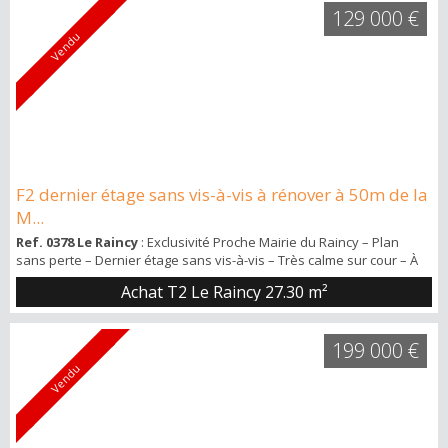
129 000 €
Vendu
F2 dernier étage sans vis-à-vis à rénover à 50m de la
M...
Ref. 0378 Le Raincy
: Exclusivité Proche Mairie du Raincy – Plan
sans perte – Dernier étage sans vis-à-vis – Très calme sur cour – À
rénover. Brew's, vous présente en exclusivité ce superbe F2 situé
Achat T2 Le Raincy
27.30 m²
en plein centre-ville du Raincy, à 50m de la Mairie. Quartier donc
recherché avec tous les commerces à proximité immédiate ainsi
que les transports. Idéal pour un investissement comme pour un
199 000 €
pied-à-terre ou u...
Vendu