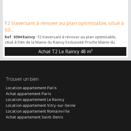
F2 traversant à rénover au plan optimisable, situé à
50...
Ref. 0394 Raincy
: F2 traversant à rénover au plan optimisable,
situé à 50m de la Mairie du Raincy Exclusivité Proche Mairie du
Raincy – Plan optimisable – Traversant – Bel espace de vie – À
Achat T2 Le Raincy
48 m²
rénover. Brew's, vous présente en exclusivité ce grand F2 situé en
plein centre-ville du Raincy, à 50m de la Mairie. Quartier donc
recherché avec tous les commerces à proximité immédiate ainsi
que les transports...
Trouver un bien
Location appartement Paris
Achat appartement Paris
Location appartement Le Raincy
Location appartement Vitry-sur-Seine
Location appartement Romainville
Achat appartement Saint-Denis