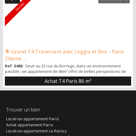
Vendu
🌟 Grand T4 Traversant avec Loggia et Box – Paris
20ème ...
Ref. 0488
: Situé au 32 rue du Borrego, dans un environnement
paisible, cet appartement de 86m² offre de belles perspectives de
réaménagement. Niché au 3ème étage avec ascenseur, ce T4
Achat T4 Paris
86 m²
traversant bénéficie d'une exposition Sud-Nord, avec un séjour
ensoleillé et une vue dégagée sur jardin, sans aucun vis-à-vis. Un
Espace à Personnaliser : Grand Séjour de 24m² ouvrant sur une
loggia de 10m², offrant ...
Trouver un bien
Location appartement Paris
Achat appartement Paris
Location appartement Le Raincy