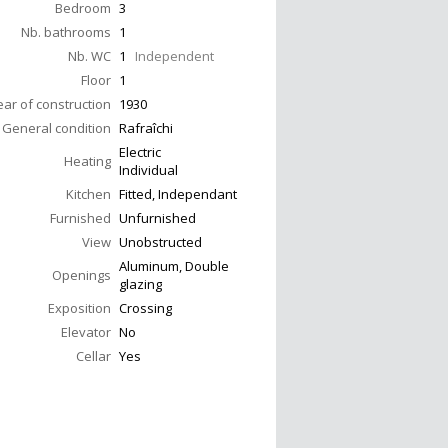
Bedroom
3
Nb. bathrooms
1
Nb. WC
1
Independent
Floor
1
ear of construction
1930
General condition
Rafraîchi
Electric
Heating
Individual
Kitchen
Fitted, Independant
Furnished
Unfurnished
View
Unobstructed
Aluminum, Double
Openings
glazing
Exposition
Crossing
Elevator
No
Cellar
Yes