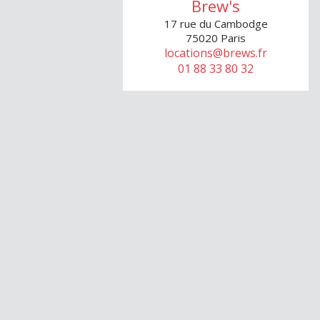
Brew's
17 rue du Cambodge
75020
Paris
locations@brews.fr
01 88 33 80 32