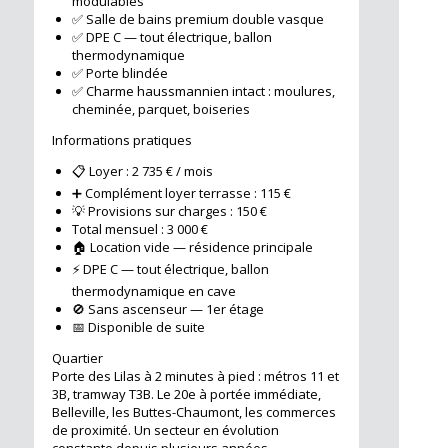
modulables
✅ Salle de bains premium double vasque
✅ DPE C — tout électrique, ballon
thermodynamique
✅ Porte blindée
✅ Charme haussmannien intact : moulures,
cheminée, parquet, boiseries
Informations pratiques
📋 Loyer : 2 735 € / mois
➕ Complément loyer terrasse : 115 €
💡 Provisions sur charges : 150 €
Total mensuel : 3 000 €
🏠 Location vide — résidence principale
⚡ DPE C — tout électrique, ballon
thermodynamique en cave
🚫 Sans ascenseur — 1er étage
📅 Disponible de suite
Quartier
Porte des Lilas à 2 minutes à pied : métros 11 et
3B, tramway T3B. Le 20e à portée immédiate,
Belleville, les Buttes-Chaumont, les commerces
de proximité. Un secteur en évolution