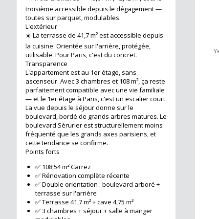
troisième accessible depuis le dégagement —
toutes sur parquet, modulables.
L'extérieur
☀️ La terrasse de 41,7 m² est accessible depuis
la cuisine. Orientée sur l'arrière, protégée,
Y
utilisable. Pour Paris, c'est du concret.
Transparence
L'appartement est au 1er étage, sans
ascenseur. Avec 3 chambres et 108 m², ça reste
parfaitement compatible avec une vie familiale
— et le 1er étage à Paris, c'est un escalier court.
La vue depuis le séjour donne sur le
boulevard, bordé de grands arbres matures. Le
boulevard Sérurier est structurellement moins
fréquenté que les grands axes parisiens, et
cette tendance se confirme.
Points forts
✅ 108,54 m² Carrez
✅ Rénovation complète récente
✅ Double orientation : boulevard arboré +
terrasse sur l'arrière
✅ Terrasse 41,7 m² + cave 4,75 m²
✅ 3 chambres + séjour + salle à manger