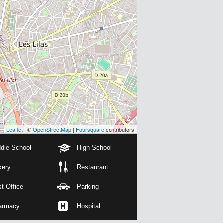
Leaflet
| ©
OpenStreetMap
|
Foursquare
contributors
dle School
High School
kery
Restaurant
t Office
Parking
armacy
Hospital