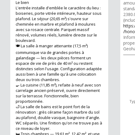
Le bien
amoun
L'entrée installe d'emblée le caractère du lieu :
stand
boiseries, porte vitrée intérieure, hauteur sous
2380.
plafond. Le séjour (20,65 m²) s'ouvre sur
(inclu
cheminée en marbre et plafond à moulures
https
avec sa rosace centrale. Parquet massif
/hono
rénové, volumes réels, lumière directe sur le
Inform
boulevard.
proper
🍽️ La salle à manger attenante (17,5 m²)
Geoha
communique via de grandes portes à
galandage — les deux pièces forment un
espace de vie de près de 40 m² ou restent
distinctes selon l'usage. Configuration adaptée
aussi bien à une famille qu'à une colocation
deux ou trois chambres.
🍳 La cuisine (11,85 m²), refaite à neuf avec son
carrelage ancien préservé, ouvre directement
sur la terrasse. Fonctionnelle, bien
proportionnée.
Ty
🛁 La salle de bains est le point fort de la
rénovation : grès cérame façon marbre du sol
au plafond, double vasque, baignoire d'angle.
WC séparés. Une finition qu'on ne trouve pas à
ce niveau de loyer.
🛏️ Trois chambres — 19,61 m², 12,42 m², et une