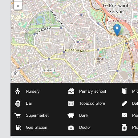
-
Nursery
Primary school
Mid
Bar
Tobacco Store
Ba
Supermarket
Bank
Pos
Gas Station
Doctor
Ph