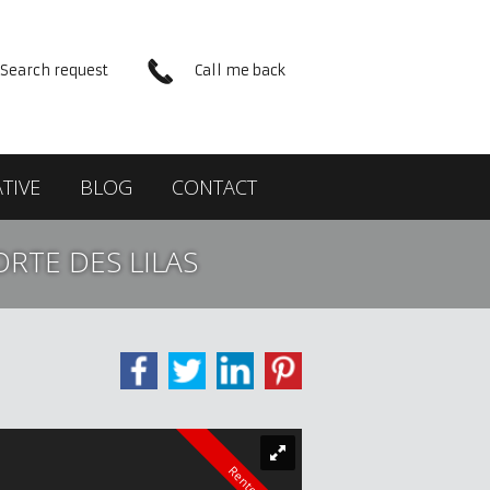
Search request
Call me back
TIVE
BLOG
CONTACT
ORTE DES LILAS
Rented