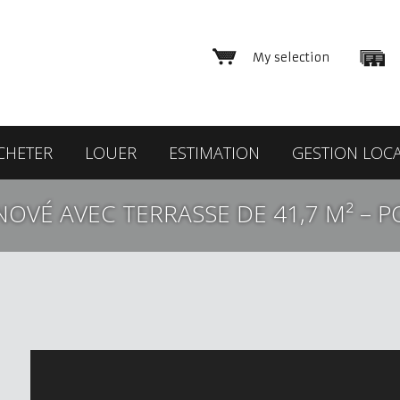
My selection
CHETER
LOUER
ESTIMATION
GESTION LOCA
OVÉ AVEC TERRASSE DE 41,7 M² – P