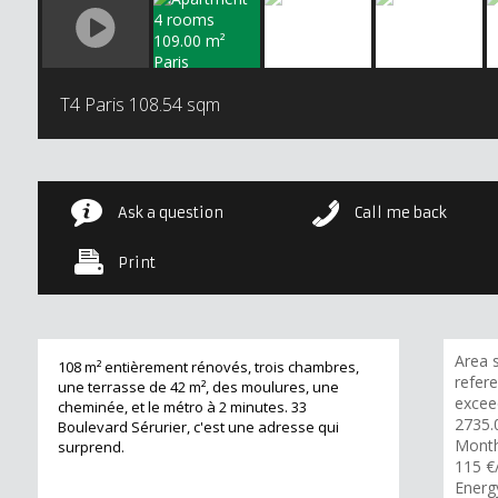
T4 Paris
108.54 sqm
Ask a question
Call me back
Print
Area s
108 m² entièrement rénovés, trois chambres,
refere
une terrasse de 42 m², des moulures, une
excee
cheminée, et le métro à 2 minutes. 33
2735.
Boulevard Sérurier, c'est une adresse qui
Month
surprend.
115 €
Energ