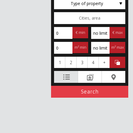
Type of property
€ min
€ max
m² min
m² max
1
2
3
4
+