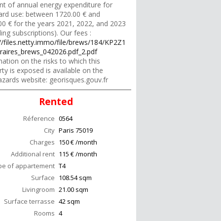
t of annual energy expenditure for
ard use: between 1720.00 € and
00 € for the years 2021, 2022, and 2023
ding subscriptions). Our fees :
://files.netty.immo/file/brews/184/KP2Z1
raires_brews_042026.pdf_2.pdf
ation on the risks to which this
ty is exposed is available on the
zards website: georisques.gouv.fr
Rented
Réference
0564
City
Paris
75019
Charges
150 € /month
Additional rent
115 € /month
pe of appartement
T4
Surface
108.54
sqm
Livingroom
21.00
sqm
Surface terrasse
42
sqm
Rooms
4