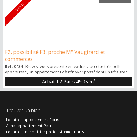
Vendu
F2, possibilité F3, proche M° Vaugirard et
commerces
Ref. 0434
: Brew's, vous présente en exclusivité cette très belle
opportunité, un appartement F2 à rénover possédant un très gros
potentiel et un plan absolument sans perte. F2 de 49m2 situé au 11
Achat T2 Paris
49.05 m²
rue Sainte-Félicité dans le 15ème arrondissement, au 1er étage
avec ascenseur d’un immeuble bien entretenu. Sur l’appartement :
Traversant, sur jardin et rue, offrant ainsi un très bon
ensoleillement a...
Trouver un bien
Location appartement Paris
Achat appartement Paris
Location immobilier professionnel Paris