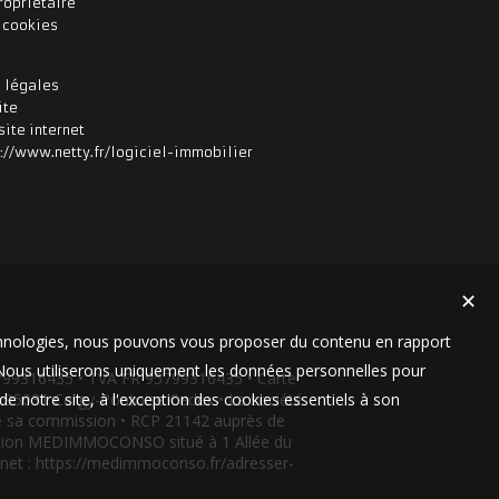
ropriétaire
s cookies
 légales
ite
site internet
✕
technologies, nous pouvons vous proposer du contenu en rapport
t. Nous utiliserons uniquement les données personnelles pour
799316435 • TVA FR 95799316435 • Carte
e notre site, à l'exception des cookies essentiels à son
9 95031 Cergy-Pontoise Cedex • La société
 de sa commission • RCP 21142 auprès de
iation MEDIMMOCONSO situé à 1 Allée du
ernet : https://medimmoconso.fr/adresser-