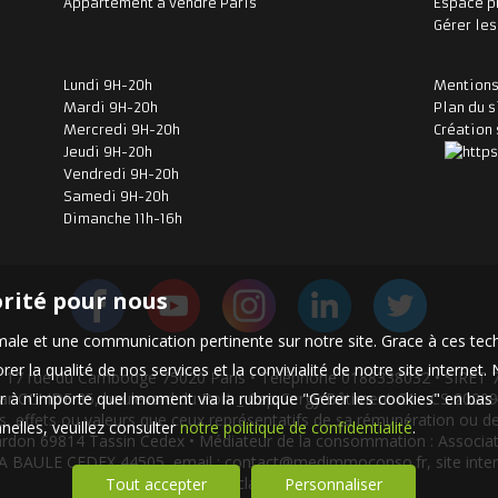
Appartement à vendre Paris
Espace p
Gérer le
Lundi 9H-20h
Mentions
Mardi 9H-20h
Plan du s
Mercredi 9H-20h
Création 
Jeudi 9H-20h
Vendredi 9H-20h
Samedi 9H-20h
Dimanche 11h-16h
orité pour nous
timale et une communication pertinente sur notre site. Grace à ces 
er la qualité de nos services et la convivialité de notre site interne
ée 17 rue du Cambodge 75020 Paris • Téléphone 0188338032 • SIRET 
 à n'importe quel moment via la rubrique "Gérer les cookies" en bas d
ar CCI IDF 35, boulevard du Port _ Cap Cergy Bâtiment C1 - CS 2020
onds, effets ou valeurs que ceux représentatifs de sa rémunération ou
elles, veuillez consulter
notre politique de confidentialité
.
ardon 69814 Tassin Cedex • Médiateur de la consommation : Assoc
LA BAULE CEDEX 44505, email :
contact@medimmoconso.fr
, site int
une-reclamation
Tout accepter
Personnaliser