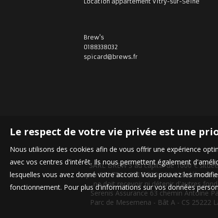
Location appartement Vitry-sur-Seine
Brew's
0188338032
spicard@brews.fr
Le respect de votre vie privée est une pri
Nous utilisons des cookies afin de vous offrir une expérience op
avec vos centres d'intérêt. Ils nous permettent également d'amélior
SARL BREW'S au capital de 1000 € situ
lesquelles vous avez donné votre accord. Vous pouvez les modifier
pro CPI 7501 2018 000 026 018 délivrée p
ne doit recevoir ni détenir d'autres f
fonctionnement. Pour plus d'informations sur vos données personn
Serenis Assurance 63 chemin Antoine P
Parc de Mesemena - Bât A - CS 25222 