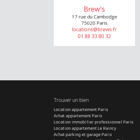
Brew's
17 rue du Cambodge
75020
Paris
locations@brews.fr
01 88 33 80 32
Trouver un bien
Location appartement Paris
Achat appartement Paris
Location immobilier professionnel Paris
Location appartement Le Raincy
Achat parking et garage Paris