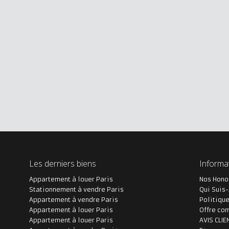
Les derniers biens
Informa
Appartement à louer Paris
Nos Hono
Stationnement à vendre Paris
Qui Suis-
Appartement à vendre Paris
Politique
Appartement à louer Paris
Offre co
Appartement à louer Paris
AVIS CLIE