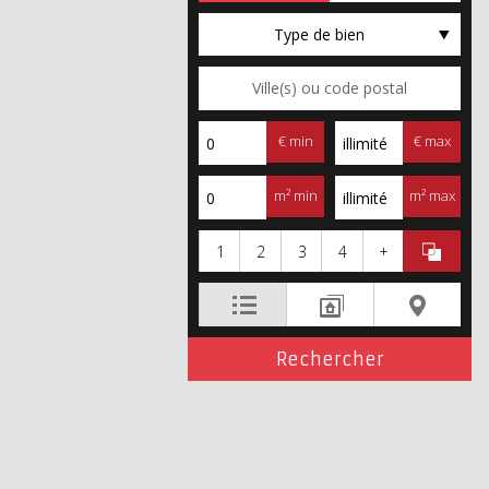
Type de bien
€ min
€ max
m² min
m² max
1
2
3
4
+