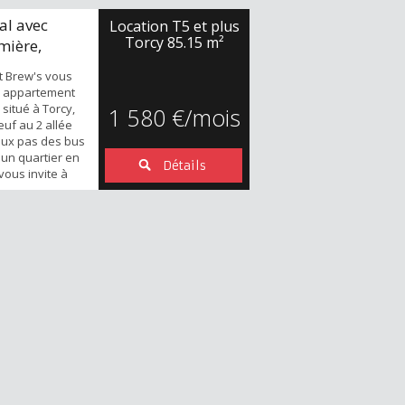
al avec
Location T5 et plus
Torcy
85.15 m²
mière,
t Brew's vous
e appartement
situé à Torcy,
1 580 €/mois
uf au 2 allée
ux pas des bus
 un quartier en
Détails
vous invite à
isponible sur ma
s Immobilier :
wj0ImsrDQ Ce
pièces est très