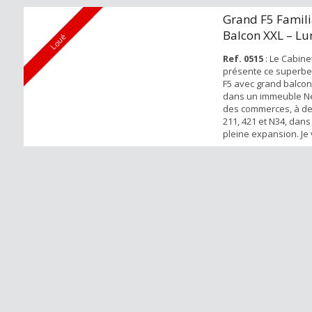
Grand F5 Famili
Balcon XXL – Lu
Loué
Calme & Co...
Ref. 0515
: Le Cabine
présente ce superb
F5 avec grand balcon 
dans un immeuble Ne
des commerces, à de
211, 421 et N34, dans
pleine expansion. Je 
visionner la vidéo d
chaîne Youtube brew’
https://youtu.be/g1
grand appartement 5 
bien fait, san...