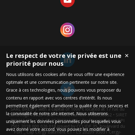
Le respect de votre vie privée est une
✕
priorité pour nous
Nous utilisons des cookies afin de vous offrir une expérience
optimale et une communication pertinente sur notre site.
Grace à ces technologies, nous pouvons vous proposer du
contenu en rapport avec vos centres d'intérêt. Ils nous
permettent également d'améliorer la qualité de nos services et
SARL BREW'S with a capital of 1000 € located at 17 rue du
la convivialité de notre site internet. Nous utiliserons
Cambodge 75020 Paris • Phone number 0188338032 • SIRET
799316435 • VAT FR 95799316435 • Professional Card CPI
uniquement les données personnelles pour lesquelles vous
7501 2018 000 026 018 issued by CCI IDF 35, boulevard du
avez donné votre accord. Vous pouvez les modifier à
Port _ Cap Cergy Bâtiment C1 - CS 20209 95031 Cergy-