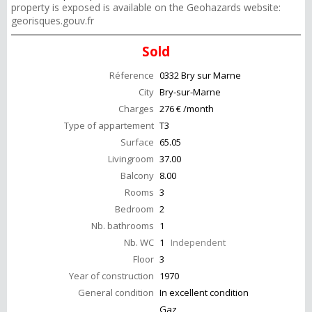
property is exposed is available on the Geohazards website:
georisques.gouv.fr
Sold
Réference
0332 Bry sur Marne
City
Bry-sur-Marne
Charges
276 € /month
Type of appartement
T3
Surface
65.05
Livingroom
37.00
Balcony
8.00
Rooms
3
Bedroom
2
Nb. bathrooms
1
Nb. WC
1
Independent
Floor
3
Year of construction
1970
General condition
In excellent condition
Gaz