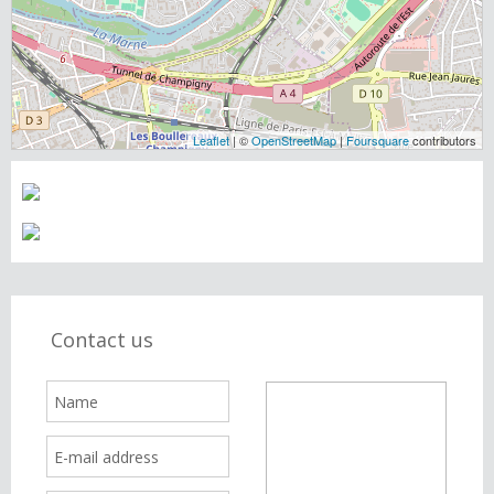
Leaflet
| ©
OpenStreetMap
|
Foursquare
contributors
Contact us