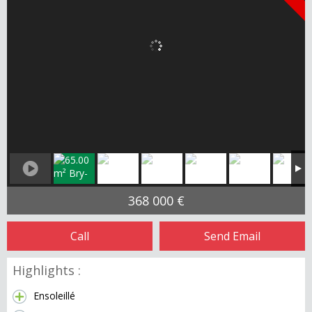
368 000 €
Call
Send Email
Highlights :
Ensoleillé