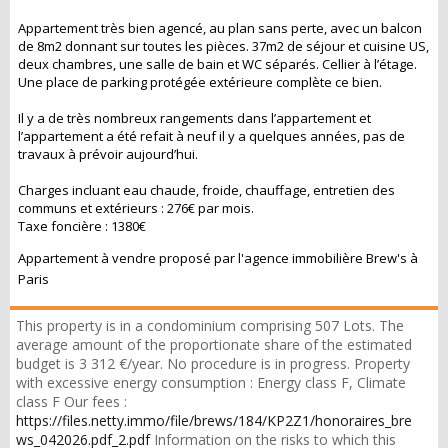
Appartement très bien agencé, au plan sans perte, avec un balcon
de 8m2 donnant sur toutes les pièces. 37m2 de séjour et cuisine US,
deux chambres, une salle de bain et WC séparés. Cellier à l’étage.
Une place de parking protégée extérieure complète ce bien.
Il y a de très nombreux rangements dans l’appartement et
l’appartement a été refait à neuf il y a quelques années, pas de
travaux à prévoir aujourd’hui.
Charges incluant eau chaude, froide, chauffage, entretien des
communs et extérieurs : 276€ par mois.
Taxe foncière : 1380€
Appartement à vendre proposé par l'agence immobilière Brew's à
Paris
This property is in a condominium comprising 507 Lots. The
average amount of the proportionate share of the estimated
budget is 3 312 €/year. No procedure is in progress. Property
with excessive energy consumption : Energy class F, Climate
class F Our fees :
https://files.netty.immo/file/brews/184/KP2Z1/honoraires_bre
ws_042026.pdf_2.pdf
Information on the risks to which this