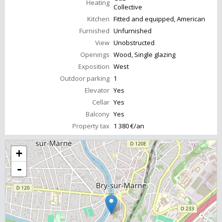
Heating
Collective
Kitchen
Fitted and equipped, American
Furnished
Unfurnished
View
Unobstructed
Openings
Wood, Single glazing
Exposition
West
Outdoor parking
1
Elevator
Yes
Cellar
Yes
Balcony
Yes
Property tax
1 380 €/an
+
-