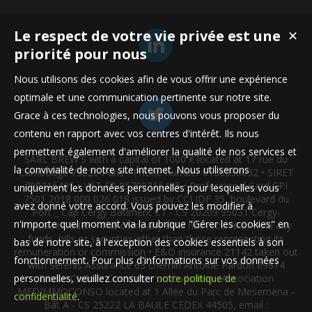
Le respect de votre vie privée est une
✕
priorité pour nous
Nous utilisons des cookies afin de vous offrir une expérience
optimale et une communication pertinente sur notre site.
Grace à ces technologies, nous pouvons vous proposer du
contenu en rapport avec vos centres d'intérêt. Ils nous
permettent également d'améliorer la qualité de nos services et
SARL BREW'S with a capital of 1000 € located at 17 rue du
la convivialité de notre site internet. Nous utiliserons
Cambodge 75020 Paris • Phone number 0188338032 • SIRET
799316435 • VAT FR 95799316435 • Professional Card CPI
uniquement les données personnelles pour lesquelles vous
7501 2018 000 026 018 issued by CCI IDF 35, boulevard du
avez donné votre accord. Vous pouvez les modifier à
Port _ Cap Cergy Bâtiment C1 - CS 20209 95031 Cergy-
n'importe quel moment via la rubrique "Gérer les cookies" en
Pontoise Cedex • The company shall not receive or hold any
funds, bills or securities other than those representing its
bas de notre site, à l'exception des cookies essentiels à son
remuneration or commission • E&O insurance 21142 taken out
fonctionnement. Pour plus d'informations sur vos données
with Serenis Assurance 63 chemin Antoine Pardon 69814
personnelles, veuillez consulter
notre politique de
Tassin Cedex • Consumer ombudsman : Association
MEDIMMOCONSO located at 1 Allée du Parc de Mesemena -
confidentialité
.
Bât A - CS 25222 LA BAULE CEDEX 44505, email :