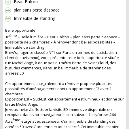
Beau Balcon
plan sans perte d’espace
Immeuble de standing
Belle opportunité
ème
16
–
Belle lumière
–
Beau Balcon
–
plan sans perte d’espace
–
possibilité de 2 chambres – À rénover donc belles possibilités –
Immeuble de standing
Brew's, l'agence classée N°1 sur Paris en termes de satisfaction
client (lesavisimmo), vous présente cette belle opportunité située
rue Michel Ange, à deux pas du métro Porte de Saint-Cloud, des
bus, des commerces, dans un bel immeuble de standing des
années 50.
Cet appartement, intégralement à rénover propose plusieurs
possibilités d’aménagements dont un appartement F3 avec 2
chambres.
Exposition Est – Sud-Est, cet appartement est lumineux et donne sur
la rue Michel Ange.
Je vous invite à effectuer la visite 3D immersive disponible en
recopiant dans votre navigateur le lien suivant :
bit.ly/brews2
64
ème
Au 2
étage avec ascenseur d’un immeuble de standing des
années 50 avec Gardienne et tout collectif. Cet immeuble est bien