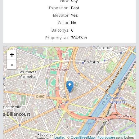
View
City
Exposition
East
Elevator
Yes
Cellar
No
Balconys
6
Property tax
704 €/an
+
-
Leaflet
| ©
OpenStreetMap
|
Foursquare
contributors