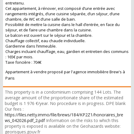
entretenu.
Cet appartement, à rénover, est composé d’une entrée avec
rangements intégrés, d’une cuisine séparée, d’un séjour, d’une
chambre, de WC et d’une salle de bain.
Possibilité de mettre la cuisine dans le hall d’entrée, en face du
séjour, et de faire une chambre dans la cuisine.
Le balcon est ouvert sur le séjour et la chambre.
Chauffage collectif, eau chaude individuelle.
Gardienne dans l’immeuble.
Charges incluant chauffage, eau, gardien et entretien des communs
: 165€ par mois.
Taxe foncière : 704€
Appartement à vendre proposé par l'agence immobilière Brew's à
Paris
This property is in a condominium comprising 144 Lots. The
average amount of the proportionate share of the estimated
budget is 1 976 €/year. No procedure is in progress. DPE blank
Our fees :
https://files.netty.immo/file/brews/184/KP2Z1/honoraires_bre
ws_042026.pdf_2.pdf
Information on the risks to which this
property is exposed is available on the Geohazards website:
georisques.gouv.fr