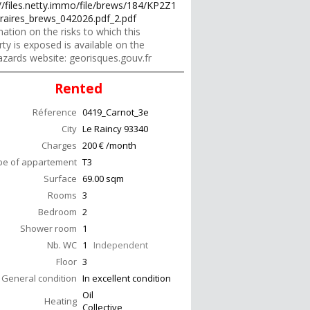
://files.netty.immo/file/brews/184/KP2Z1
raires_brews_042026.pdf_2.pdf
ation on the risks to which this
ty is exposed is available on the
zards website: georisques.gouv.fr
Rented
Réference
0419_Carnot_3e
City
Le Raincy
93340
Charges
200 € /month
pe of appartement
T3
Surface
69.00
sqm
Rooms
3
Bedroom
2
Shower room
1
Nb. WC
1
Independent
Floor
3
General condition
In excellent condition
Oil
Heating
Collective