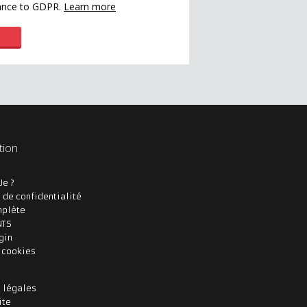
dance to GDPR.
Learn more
tion
Je ?
 de confidentialité
mplète
NTS
gin
s cookies
 légales
ite