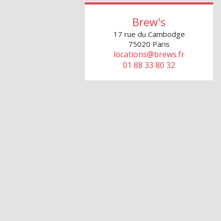
Brew's
17 rue du Cambodge
75020
Paris
locations@brews.fr
01 88 33 80 32