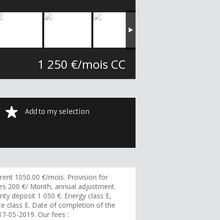
1 250 €/mois CC
Add to my selection
rent 1050.00 €/mois. Provision for
es 200 €/ Month, annual adjustment.
ty deposit 1 050 €. Energy class E,
te class E. Date of completion of the
17-05-2019. Our fees :