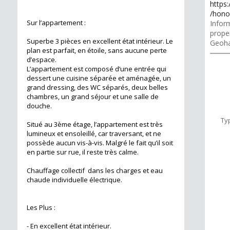
https
/hono
Sur l’appartement :
Inform
proper
Superbe 3 pièces en excellent état intérieur. Le
Geoha
plan est parfait, en étoile, sans aucune perte
d’espace.
L’appartement est composé d’une entrée qui
dessert une cuisine séparée et aménagée, un
grand dressing, des WC séparés, deux belles
chambres, un grand séjour et une salle de
douche.
Ty
Situé au 3ème étage, l’appartement est très
lumineux et ensoleillé, car traversant, et ne
possède aucun vis-à-vis. Malgré le fait qu’il soit
en partie sur rue, il reste très calme.
Chauffage collectif dans les charges et eau
chaude individuelle électrique.
Les Plus :
- En excellent état intérieur.