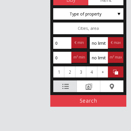
Type of property
€ min
€ max
m² min
m² max
1
2
3
4
+