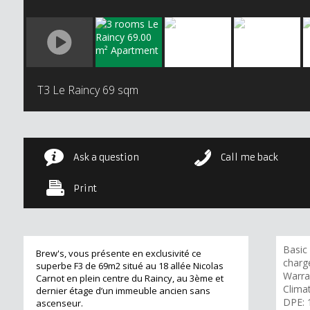
T3 Le Raincy
69 sqm
Ask a question
Call me back
Print
Basic 
Brew's, vous présente en exclusivité ce
charg
superbe F3 de 69m2 situé au 18 allée Nicolas
Warran
Carnot en plein centre du Raincy, au 3ème et
Clima
dernier étage d’un immeuble ancien sans
DPE: 
ascenseur.