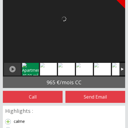
965 €/mois CC
Call
Send Email
Highlights :
calme