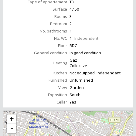
Type of appartement
T3
Surface
47.50
Rooms
3
Bedroom
2
Nb. bathrooms
1
Nb. WC
1
Independent
Floor
RDC
General condition
In good condition
Gaz
Heating
Collective
Kitchen
Not equipped, Independant
Furnished
Unfurnished
View
Garden
Exposition
South
Cellar
Yes
+
-