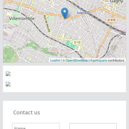
Leaflet
| ©
OpenStreetMap
|
Foursquare
contributors
Contact us