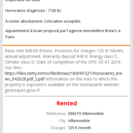
Honoraires d’agences : 712€ ttc
À visiter absolument. Colocation acceptée.
Appartement à louer proposé par l'agence immobilière Brew's à
Paris
Basic rent 840.00 €/mois. Provision for charges 125 €/ Month,
annual adjustment. Warranty deposit 840 €. Energy class C,
Climate class D. Date of completion of the DPE: 05-01-2016.
Our fees :
https://files.netty.immo/file/brews/184/KP2Z1/honoraires_bre
ws_042026.pdf_2.pdf
Information on the risks to which this
property is exposed is available on the Geohazards website:
georisques.gouv.fr
Rented
Réference
0363 F3 Villemomble
City
Villemomble
Charges
125 € /month