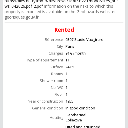
https://files.netty.immo/file/brews/184/KP2Z1/honoraires_bre
ws_042026.pdf_2.pdf
Information on the risks to which this
property is exposed is available on the Geohazards website:
georisques.gouv.fr
Rented
Réference
0307 Studio Vaugirard
City
Paris
Charges
91 € /month
Type of appartement
T1
Surface
24.85
Rooms
1
Shower room
1
Nb. WC
1
Floor
1
Year of construction
1955
General condition
In good condition
Geothermal
Heating
Collective
Fitted and equipped,