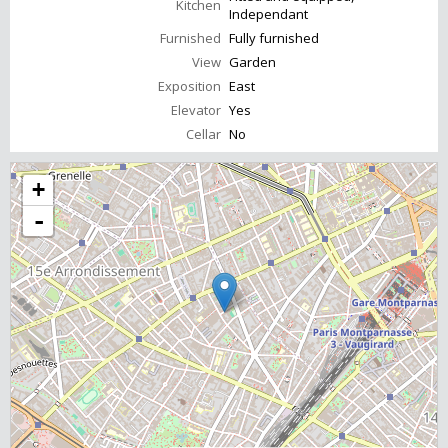
Kitchen
Independant
Furnished
Fully furnished
View
Garden
Exposition
East
Elevator
Yes
Cellar
No
+
-