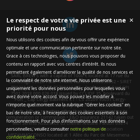
Le respect de votre vie privée est une
✕
priorité pour nous
Nous utilisons des cookies afin de vous offrir une expérience
optimale et une communication pertinente sur notre site.
Grace à ces technologies, nous pouvons vous proposer du
contenu en rapport avec vos centres d'intérêt. Ils nous
permettent également d'améliorer la qualité de nos services et
SARL BREW'S with a capital of 1000 € located at 17 rue du
la convivialité de notre site internet. Nous utiliserons
Cambodge 75020 Paris • Phone number 0188338032 • SIRET
799316435 • VAT FR 95799316435 • Professional Card CPI
uniquement les données personnelles pour lesquelles vous
7501 2018 000 026 018 issued by CCI IDF 35, boulevard du
avez donné votre accord. Vous pouvez les modifier à
Port _ Cap Cergy Bâtiment C1 - CS 20209 95031 Cergy-
n'importe quel moment via la rubrique "Gérer les cookies" en
Pontoise Cedex • The company shall not receive or hold any
funds, bills or securities other than those representing its
bas de notre site, à l'exception des cookies essentiels à son
remuneration or commission • E&O insurance 21142 taken out
fonctionnement. Pour plus d'informations sur vos données
with Serenis Assurance 63 chemin Antoine Pardon 69814
personnelles, veuillez consulter
notre politique de
Tassin Cedex • Consumer ombudsman : Association
MEDIMMOCONSO located at 1 Allée du Parc de Mesemena -
confidentialité
.