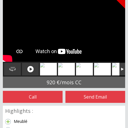
920 €/mois CC
Call
Send Email
Highlights :
Meublé