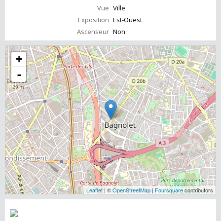
Vue
Ville
Exposition
Est-Ouest
Ascenseur
Non
+
-
Leaflet
| ©
OpenStreetMap
|
Foursquare
contributors