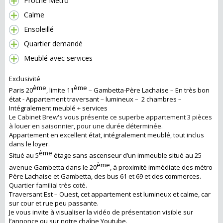
Proche Métro
Calme
Ensoleillé
Quartier demandé
Meublé avec services
Exclusivité
ème
ème
Paris 20
, limite 11
– Gambetta-Père Lachaise – En très bon
état - Appartement traversant
–
lumineux – 2 chambres –
Intégralement meublé + services
Le Cabinet Brew's vous présente ce superbe appartement 3 pièces
à louer en saisonnier, pour une durée déterminée.
Appartement en excellent état, intégralement meublé, tout inclus
dans le loyer.
ème
Situé au 5
étage sans ascenseur d’un immeuble situé au 25
ème
avenue Gambetta dans le 20
, à proximité immédiate des métro
Père Lachaise et Gambetta, des bus 61 et 69 et des commerces.
Quartier familial très coté.
Traversant Est – Ouest, cet appartement est lumineux et calme, car
sur cour et rue peu passante.
Je vous invite à visualiser la vidéo de présentation visible sur
l’annonce ou sur notre chaîne Youtube.