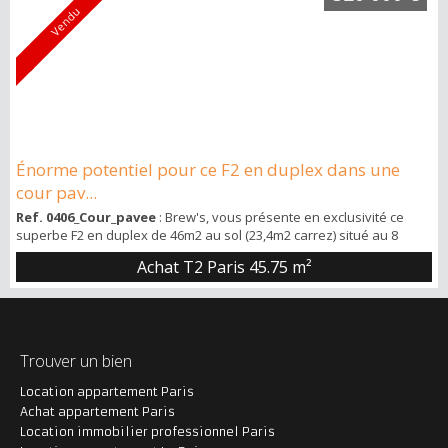
Vendu
Énorme potentiel pour ce F2 en duplex dans une
cour pav...
Ref. 0406_Cour_pavee
: Brew's, vous présente en exclusivité ce
superbe F2 en duplex de 46m2 au sol (23,4m2 carrez) situé au 8
cours Saint Pierre dans de 17ème, au 1er et dernier étage d’un
Achat T2 Paris
45.75 m²
immeuble ancien. Sur l’appartement : Très gros potentiel pour cet
appartement atypique qui demande à être rénové. L’appartement
est composé d’une pièce de vie, d’une petite salle de douche avec
WC et à l’étage d’un e...
Trouver un bien
Location appartement Paris
Achat appartement Paris
Location immobilier professionnel Paris