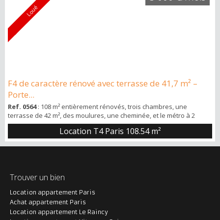
Loué
F4 de caractère rénové avec terrasse de 41,7 m² –
Porte...
Ref. 0564
: 108 m² entièrement rénovés, trois chambres, une
terrasse de 42 m², des moulures, une cheminée, et le métro à 2
minutes. 33 Boulevard Sérurier, c'est une adresse qui surprend. Le
Location T4 Paris
108.54 m²
bien L'entrée installe d'emblée le caractère du lieu : boiseries, porte
vitrée intérieure, hauteur sous plafond. Le séjour (20,65 m²) s'ouvre
sur cheminée en marbre et plafond à moulures avec sa rosace
centrale...
Trouver un bien
Location appartement Paris
Achat appartement Paris
Location appartement Le Raincy