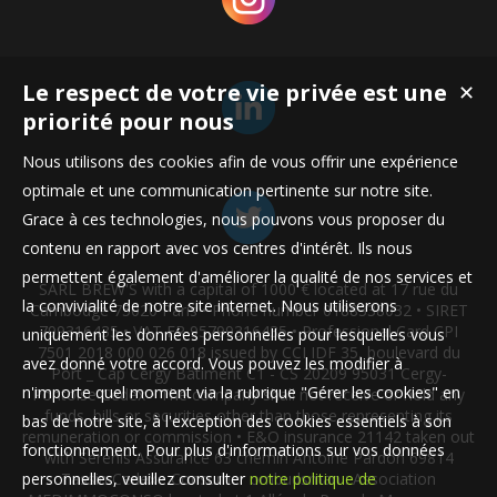
Le respect de votre vie privée est une
✕
priorité pour nous
Nous utilisons des cookies afin de vous offrir une expérience
optimale et une communication pertinente sur notre site.
Grace à ces technologies, nous pouvons vous proposer du
contenu en rapport avec vos centres d'intérêt. Ils nous
permettent également d'améliorer la qualité de nos services et
SARL BREW'S with a capital of 1000 € located at 17 rue du
la convivialité de notre site internet. Nous utiliserons
Cambodge 75020 Paris • Phone number 0188338032 • SIRET
799316435 • VAT FR 95799316435 • Professional Card CPI
uniquement les données personnelles pour lesquelles vous
7501 2018 000 026 018 issued by CCI IDF 35, boulevard du
avez donné votre accord. Vous pouvez les modifier à
Port _ Cap Cergy Bâtiment C1 - CS 20209 95031 Cergy-
n'importe quel moment via la rubrique "Gérer les cookies" en
Pontoise Cedex • The company shall not receive or hold any
funds, bills or securities other than those representing its
bas de notre site, à l'exception des cookies essentiels à son
remuneration or commission • E&O insurance 21142 taken out
fonctionnement. Pour plus d'informations sur vos données
with Serenis Assurance 63 chemin Antoine Pardon 69814
personnelles, veuillez consulter
notre politique de
Tassin Cedex • Consumer ombudsman : Association