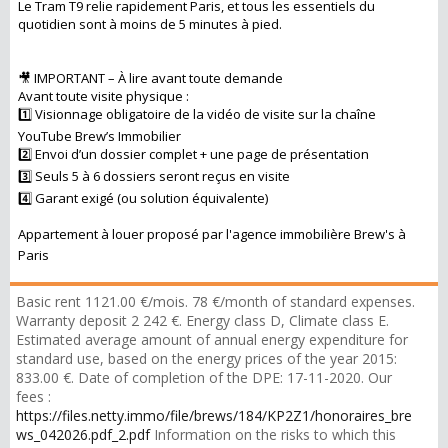
Le Tram T9 relie rapidement Paris, et tous les essentiels du
quotidien sont à moins de 5 minutes à pied.
🎥 IMPORTANT – À lire avant toute demande
Avant toute visite physique :
1️⃣ Visionnage obligatoire de la vidéo de visite sur la chaîne
YouTube Brew’s Immobilier
2️⃣ Envoi d’un dossier complet + une page de présentation
3️⃣ Seuls 5 à 6 dossiers seront reçus en visite
4️⃣ Garant exigé (ou solution équivalente)
Appartement à louer proposé par l'agence immobilière Brew's à
Paris
Basic rent 1121.00 €/mois. 78 €/month of standard expenses.
Warranty deposit 2 242 €. Energy class D, Climate class E.
Estimated average amount of annual energy expenditure for
standard use, based on the energy prices of the year 2015:
833.00 €. Date of completion of the DPE: 17-11-2020. Our
fees :
https://files.netty.immo/file/brews/184/KP2Z1/honoraires_bre
ws_042026.pdf_2.pdf
Information on the risks to which this