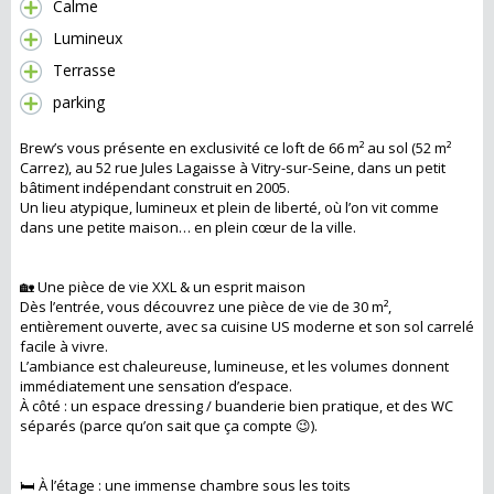
Calme
Lumineux
Terrasse
parking
Brew’s vous présente en exclusivité ce loft de 66 m² au sol (52 m²
Carrez), au 52 rue Jules Lagaisse à Vitry-sur-Seine, dans un petit
bâtiment indépendant construit en 2005.
Un lieu atypique, lumineux et plein de liberté, où l’on vit comme
dans une petite maison… en plein cœur de la ville.
🏡 Une pièce de vie XXL & un esprit maison
Dès l’entrée, vous découvrez une pièce de vie de 30 m²,
entièrement ouverte, avec sa cuisine US moderne et son sol carrelé
facile à vivre.
L’ambiance est chaleureuse, lumineuse, et les volumes donnent
immédiatement une sensation d’espace.
À côté : un espace dressing / buanderie bien pratique, et des WC
séparés (parce qu’on sait que ça compte 😉).
🛏️ À l’étage : une immense chambre sous les toits