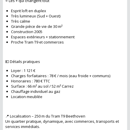
⭐ Les + qui changent tout
Esprit loft en duplex
Très lumineux (Sud + Ouest)
Très calme
Grande pièce de vie de 30 m²
Construction 2005
Espaces extérieurs + stationnement
Proche Tram T9 et commerces
💶 Détails pratiques
Loyer : 1 121 €
Charges forfaitaires : 78 € / mois (eau froide + communs)
Honoraires : 780 € TTC
Surface : 66 m² au sol / 52 m² Carrez
Chauffage individuel au gaz
Location meublée
📍 Localisation – 250 m du Tram T9 Beethoven
Un quartier pratique, dynamique, avec commerces, transports et
services immédiats.