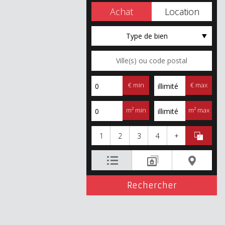
Achat
Location
Type de bien
€ min
€ max
m² min
m² max
1
2
3
4
+