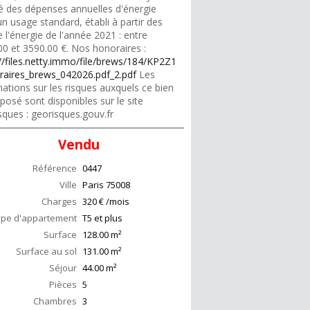
é des dépenses annuelles d'énergie
n usage standard, établi à partir des
e l'énergie de l'année 2021 : entre
00 et 3590.00 €. Nos honoraires :
://files.netty.immo/file/brews/184/KP2Z1
raires_brews_042026.pdf_2.pdf
Les
ations sur les risques auxquels ce bien
posé sont disponibles sur le site
sques : georisques.gouv.fr
Vendu
Référence
0447
Ville
Paris
75008
Charges
320 € /mois
ype d'appartement
T5 et plus
Surface
128.00
m²
Surface au sol
131.00
m²
Séjour
44.00
m²
Pièces
5
Chambres
3