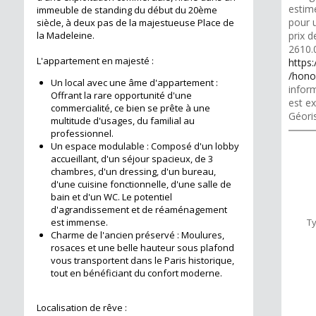
estim
immeuble de standing du début du 20ème
pour u
siècle, à deux pas de la majestueuse Place de
la Madeleine.
prix d
2610.
L'appartement en majesté :
https
/hono
Un local avec une âme d'appartement :
inform
Offrant la rare opportunité d'une
est ex
commercialité, ce bien se prête à une
Géori
multitude d'usages, du familial au
professionnel.
Un espace modulable : Composé d'un lobby
accueillant, d'un séjour spacieux, de 3
chambres, d'un dressing, d'un bureau,
d'une cuisine fonctionnelle, d'une salle de
bain et d'un WC. Le potentiel
d'agrandissement et de réaménagement
est immense.
T
Charme de l'ancien préservé : Moulures,
rosaces et une belle hauteur sous plafond
vous transportent dans le Paris historique,
tout en bénéficiant du confort moderne.
Localisation de rêve :