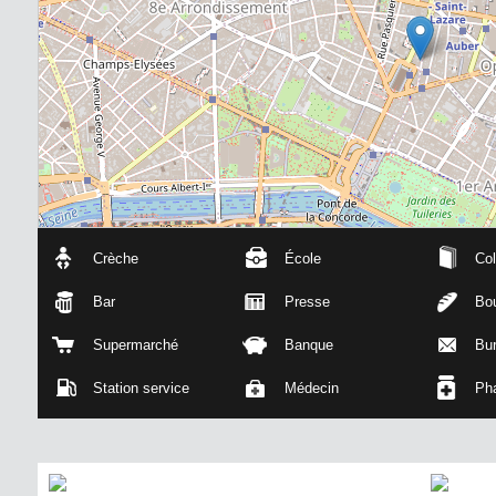
Crèche
École
Col
Bar
Presse
Bou
Supermarché
Banque
Bu
Station service
Médecin
Ph