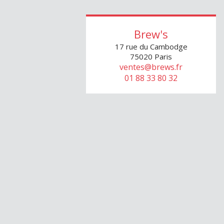
Brew's
17 rue du Cambodge
75020
Paris
ventes@brews.fr
01 88 33 80 32