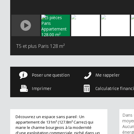
T5 et plus Paris
128 m²
Poser une question
Me rappeler
Imprimer
Calculatrice financ
Dans 
Découvrez un espace sans pareil : Un
moyen
appartement de 131m² (127.8m² Carrez) qui
Aucun
marie le charme bourgeois à la modernité
énerg
d'une exploitation commerciale, niché dans un