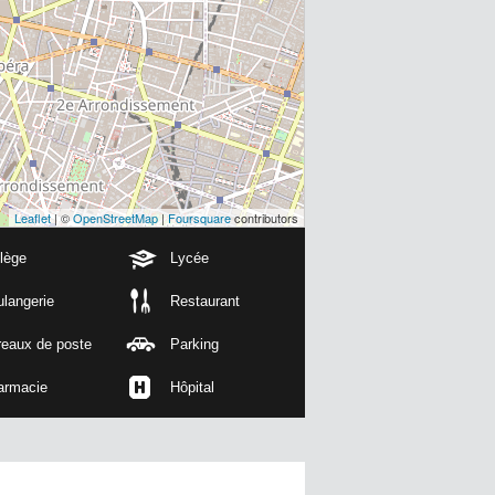
Leaflet
| ©
OpenStreetMap
|
Foursquare
contributors
lège
Lycée
langerie
Restaurant
reaux de poste
Parking
armacie
Hôpital