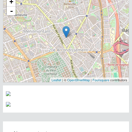
+
-
Leaflet
| ©
OpenStreetMap
|
Foursquare
contributors