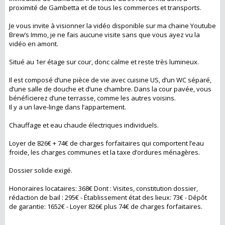
proximité de Gambetta et de tous les commerces et transports.
Je vous invite à visionner la vidéo disponible sur ma chaine Youtube
Brew’s Immo, je ne fais aucune visite sans que vous ayez vu la
vidéo en amont.
Situé au 1er étage sur cour, donc calme et reste très lumineux.
Il est composé d’une pièce de vie avec cuisine US, d’un WC séparé,
d’une salle de douche et d’une chambre. Dans la cour pavée, vous
bénéficierez d’une terrasse, comme les autres voisins.
Il y a un lave-linge dans l’appartement.
Chauffage et eau chaude électriques individuels.
Loyer de 826€ + 74€ de charges forfaitaires qui comportent l’eau
froide, les charges communes et la taxe d’ordures ménagères.
Dossier solide exigé.
Honoraires locataires: 368€ Dont : Visites, constitution dossier,
rédaction de bail : 295€ - Établissement état des lieux: 73€ - Dépôt
de garantie: 1652€ - Loyer 826€ plus 74€ de charges forfaitaires.