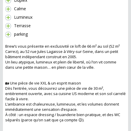
Duplex
Calme
Lumineux
Terrasse
parking
Brew’s vous présente en exclusivité ce loft de 66 m² au sol (52 m²
Carrez), au 52 rue Jules Lagaisse à Vitry-sur-Seine, dans un petit
bâtiment indépendant construit en 2005.
Un lieu atypique, lumineux et plein de liberté, où l’on vit comme
dans une petite maison… en plein cœur de la ville.
🏡 Une pièce de vie XXL & un esprit maison
Dès l’entrée, vous découvrez une pièce de vie de 30 m²,
entièrement ouverte, avec sa cuisine US moderne et son sol carrelé
facile à vivre.
L’ambiance est chaleureuse, lumineuse, et les volumes donnent
immédiatement une sensation d’espace.
À côté : un espace dressing / buanderie bien pratique, et des WC
séparés (parce qu’on sait que ça compte 😉).