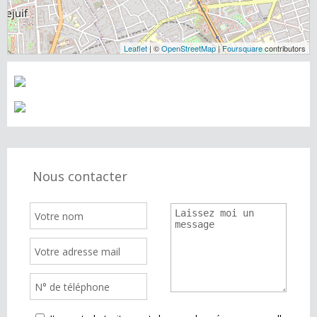
Leaflet
| ©
OpenStreetMap
|
Foursquare
contributors
Nous contacter