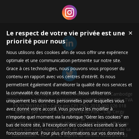
Le respect de votre vie privée est une
✕
priorité pour nous
Nous utilisons des cookies afin de vous offrir une expérience
optimale et une communication pertinente sur notre site.
Grace à ces technologies, nous pouvons vous proposer du
contenu en rapport avec vos centres d'intérêt. Ils nous
permettent également d'améliorer la qualité de nos services et
la convivialité de notre site internet. Nous utiliserons
SARL BREW'S au capital de 1000 € située 17 rue du Cambodge
75020 Paris • Téléphone 0188338032 • SIRET 799316435 • TVA
uniquement les données personnelles pour lesquelles vous
FR 95799316435 • Carte pro CPI 7501 2018 000 026 018
avez donné votre accord. Vous pouvez les modifier à
délivrée par CCI IDF 35, boulevard du Port _ Cap Cergy
n'importe quel moment via la rubrique "Gérer les cookies" en
Bâtiment C1 - CS 20209 95031 Cergy-Pontoise Cedex • La
société ne doit recevoir ni détenir d'autres fonds, effets ou
bas de notre site, à l'exception des cookies essentiels à son
valeurs que ceux représentatifs de sa rémunération ou de sa
fonctionnement. Pour plus d'informations sur vos données
commission • RCP 21142 auprès de Serenis Assurance 63