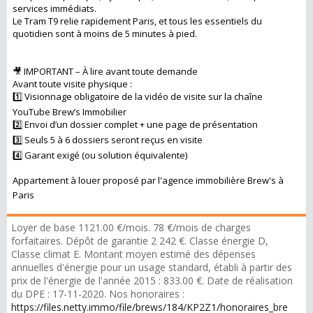
services immédiats.
Le Tram T9 relie rapidement Paris, et tous les essentiels du
quotidien sont à moins de 5 minutes à pied.
🎥 IMPORTANT – À lire avant toute demande
Avant toute visite physique :
1️⃣ Visionnage obligatoire de la vidéo de visite sur la chaîne
YouTube Brew’s Immobilier
2️⃣ Envoi d’un dossier complet + une page de présentation
3️⃣ Seuls 5 à 6 dossiers seront reçus en visite
4️⃣ Garant exigé (ou solution équivalente)
Appartement à louer proposé par l'agence immobilière Brew's à
Paris
Loyer de base 1121.00 €/mois. 78 €/mois de charges
forfaitaires. Dépôt de garantie 2 242 €. Classe énergie D,
Classe climat E. Montant moyen estimé des dépenses
annuelles d'énergie pour un usage standard, établi à partir des
prix de l'énergie de l'année 2015 : 833.00 €. Date de réalisation
du DPE : 17-11-2020. Nos honoraires :
https://files.netty.immo/file/brews/184/KP2Z1/honoraires_bre