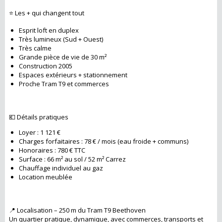
⭐ Les + qui changent tout
Esprit loft en duplex
Très lumineux (Sud + Ouest)
Très calme
Grande pièce de vie de 30 m²
Construction 2005
Espaces extérieurs + stationnement
Proche Tram T9 et commerces
💶 Détails pratiques
Loyer : 1 121 €
Charges forfaitaires : 78 € / mois (eau froide + communs)
Honoraires : 780 € TTC
Surface : 66 m² au sol / 52 m² Carrez
Chauffage individuel au gaz
Location meublée
📍 Localisation – 250 m du Tram T9 Beethoven
Un quartier pratique, dynamique, avec commerces, transports et