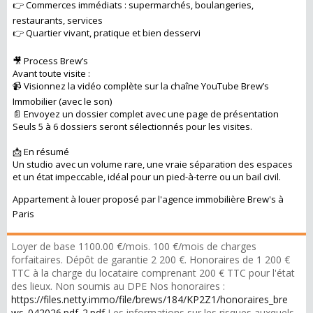
👉 Commerces immédiats : supermarchés, boulangeries,
restaurants, services
👉 Quartier vivant, pratique et bien desservi
🎥 Process Brew’s
Avant toute visite :
📹 Visionnez la vidéo complète sur la chaîne YouTube Brew’s
Immobilier (avec le son)
📄 Envoyez un dossier complet avec une page de présentation
Seuls 5 à 6 dossiers seront sélectionnés pour les visites.
📩 En résumé
Un studio avec un volume rare, une vraie séparation des espaces
et un état impeccable, idéal pour un pied-à-terre ou un bail civil.
Appartement à louer proposé par l'agence immobilière Brew's à
Paris
Loyer de base 1100.00 €/mois. 100 €/mois de charges
forfaitaires. Dépôt de garantie 2 200 €. Honoraires de 1 200 €
TTC à la charge du locataire comprenant 200 € TTC pour l'état
des lieux. Non soumis au DPE Nos honoraires :
https://files.netty.immo/file/brews/184/KP2Z1/honoraires_bre
ws_042026.pdf_2.pdf
Les informations sur les risques auxquels