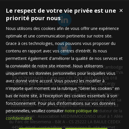
Le respect de votre vie privée est une
✕
priorité pour nous
Nous utilisons des cookies afin de vous offrir une expérience
optimale et une communication pertinente sur notre site.
Grace à ces technologies, nous pouvons vous proposer du
contenu en rapport avec vos centres d'intérêt. Ils nous
permettent également d'améliorer la qualité de nos services et
la convivialité de notre site internet. Nous utiliserons
SARL BREW'S au capital de 1000 € située 17 rue du Cambodge
75020 Paris • Téléphone 0188338032 • SIRET 799316435 • TVA
uniquement les données personnelles pour lesquelles vous
FR 95799316435 • Carte pro CPI 7501 2018 000 026 018
avez donné votre accord. Vous pouvez les modifier à
délivrée par CCI IDF 35, boulevard du Port _ Cap Cergy
n'importe quel moment via la rubrique "Gérer les cookies" en
Bâtiment C1 - CS 20209 95031 Cergy-Pontoise Cedex • La
société ne doit recevoir ni détenir d'autres fonds, effets ou
bas de notre site, à l'exception des cookies essentiels à son
valeurs que ceux représentatifs de sa rémunération ou de sa
fonctionnement. Pour plus d'informations sur vos données
commission • RCP 21142 auprès de Serenis Assurance 63
personnelles, veuillez consulter
notre politique de
chemin Antoine Pardon 69814 Tassin Cedex • Médiateur de la
consommation : Association MEDIMMOCONSO situé à 1 Allée
confidentialité
.
du Parc de Mesemena - Bât A - CS 25222 LA BAULE CEDEX
44505, email :
contact@medimmoconso.fr
, site internet :