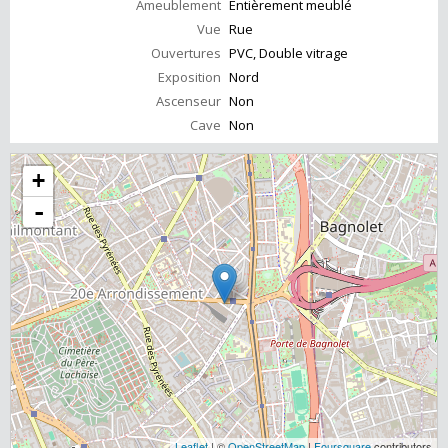
Ameublement
Entièrement meublé
Vue
Rue
Ouvertures
PVC, Double vitrage
Exposition
Nord
Ascenseur
Non
Cave
Non
+
-
Leaflet
| ©
OpenStreetMap
|
Foursquare
contributors