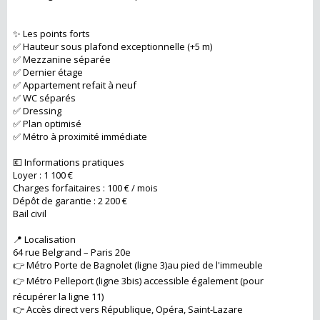
✨ Les points forts
✅ Hauteur sous plafond exceptionnelle (+5 m)
✅ Mezzanine séparée
✅ Dernier étage
✅ Appartement refait à neuf
✅ WC séparés
✅ Dressing
✅ Plan optimisé
✅ Métro à proximité immédiate
💶 Informations pratiques
Loyer : 1 100 €
Charges forfaitaires : 100 € / mois
Dépôt de garantie : 2 200 €
Bail civil
📍 Localisation
64 rue Belgrand – Paris 20e
👉 Métro Porte de Bagnolet (ligne 3)au pied de l'immeuble
👉 Métro Pelleport (ligne 3bis) accessible également (pour
récupérer la ligne 11)
👉 Accès direct vers République, Opéra, Saint-Lazare